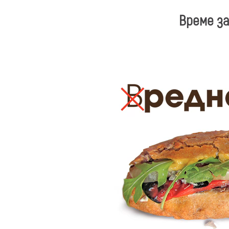
Време з
Видео