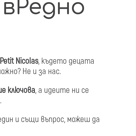
 вРедно
Petit Nicolas
, където децата
ожно? Не и за нас.
ше ключова
, а идеите ни се
.
един и същи въпрос, можеш да