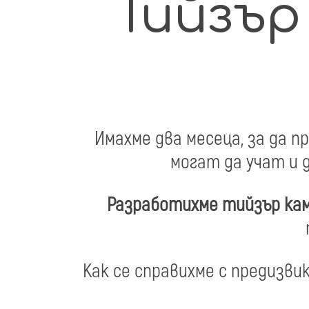
Тийзър
Имахме два месеца, за да 
могат да учат и д
Разработихме тийзър камп
Как се справихме с предизви