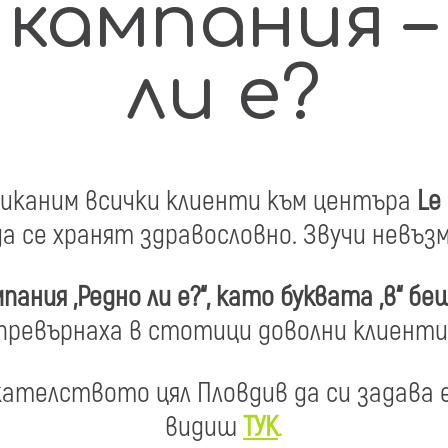
 кампания –
ли е?
приканим всички клиенти към центъра
Le 
а се хранят здравословно. Звучи невъзм
ания „Редно ли е?“, като буквата „в“ бе
превърнаха в стотици доволни клиенти
кателството цял Пловдив да си задава 
видиш
ТУК
.