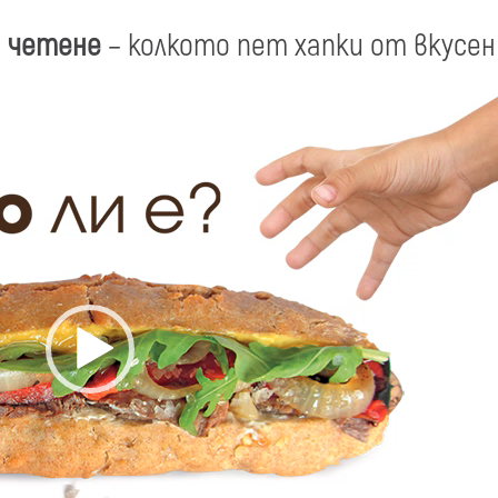
а четене
– колкото пет хапки от вкусен