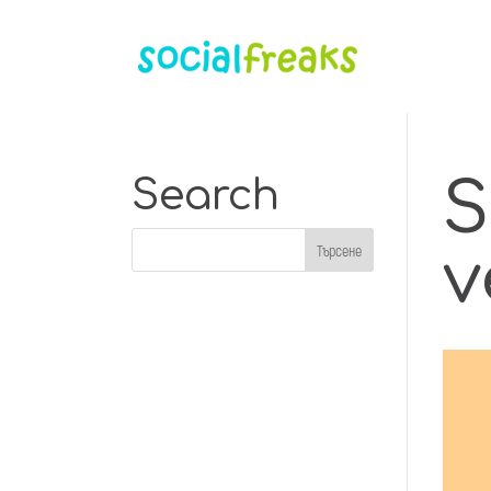
S
Search
v