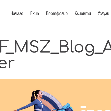
Начало
Екип
Портфолио
Клиенти
Услуги
F_MSZ_Blog_A
er