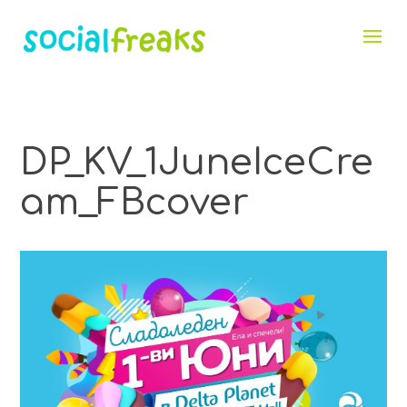
DP_KV_1JuneIceCre
am_FBcover