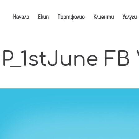
Начало
Екип
Портфолио
Клиенти
Услуги
P_1stJune FB
ео