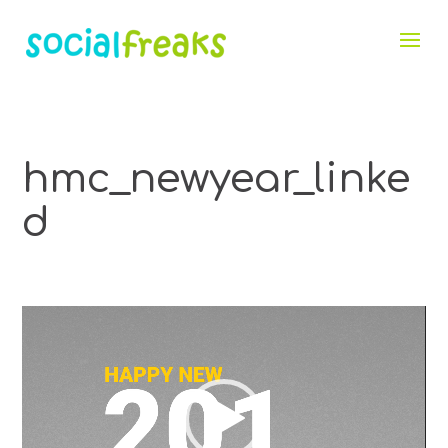
hmc_newyear_linke
d
Видео