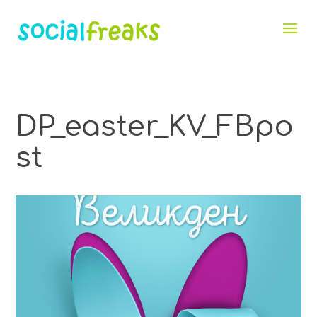
DP_easter_KV_FBpo
st