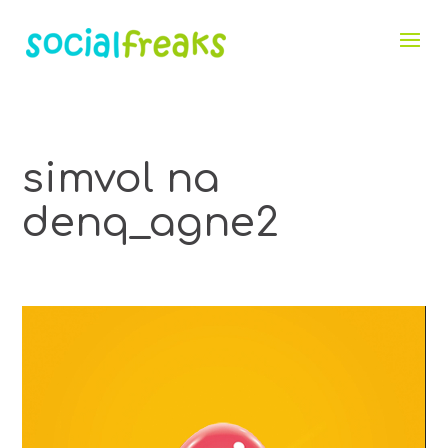
simvol na
denq_agne2
Видео