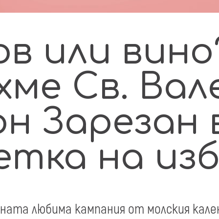
в или вино
хме Св. Вал
н Зарезан 
етка на из
ната любима кампания от молския кален