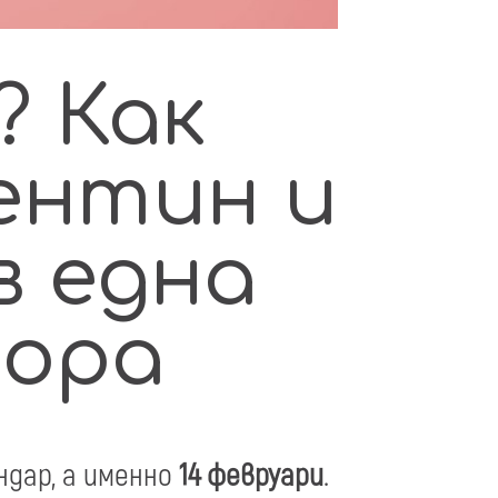
? Как
ентин и
в една
бора
дар, а именно
14 февруари
.