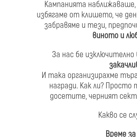
Кампанията наближаваше, а
избягаме от клишето, че ден
забравяме и тези, предпоч
виното и люб
За нас бе изключително 
закачли
И така организирахме търг
награди. Как ли? Просто
досетите, черният сект
Какво се с
Време за