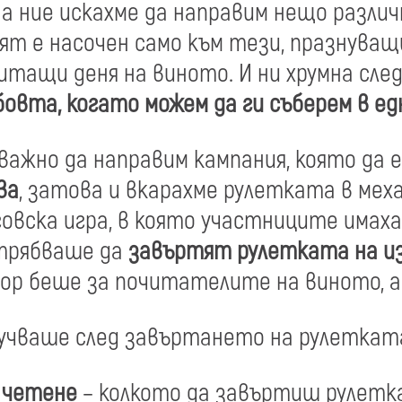
 ние искахме да направим нещо различ
ят е насочен само към тези, празнуващи
итащи деня на виното. И ни хрумна сле
овта, когато можем да ги съберем в ед
важно да направим кампания, която да 
ва
, затова и вкарахме рулетката в мех
овска игра, в която участниците имаха
 трябваше да
завъртят рулетката на и
ор беше за почитателите на виното, а 
лучваше след завъртането на рулеткат
 четене
– колкото да завъртиш рулетк