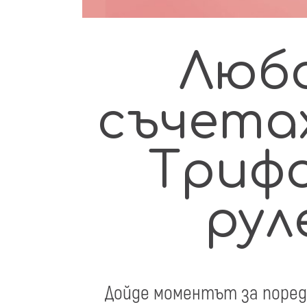
Любо
съчета
Трифо
рул
Дойде моментът за поред