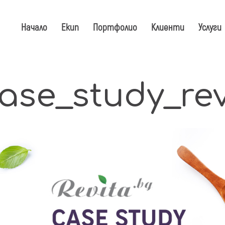
Начало
Екип
Портфолио
Клиенти
Услуги
ase_study_rev