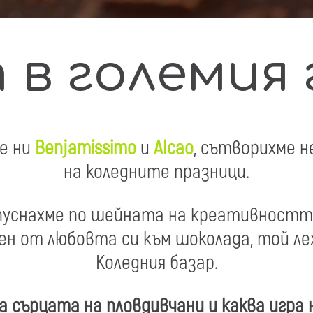
в големия 
е ни
Benjamissimo
и
Alcao
, сътворихме н
на коледните празници.
е пуснахме по шейната на креативност
нен от любовта си към шоколада, той л
Коледния базар.
 сърцата на пловдивчани и каква игра 