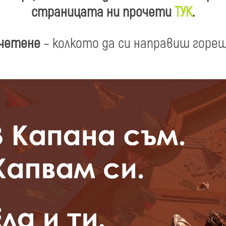
страницата ни прочети
ТУК
.
 четене
– колкото да си направиш горещ