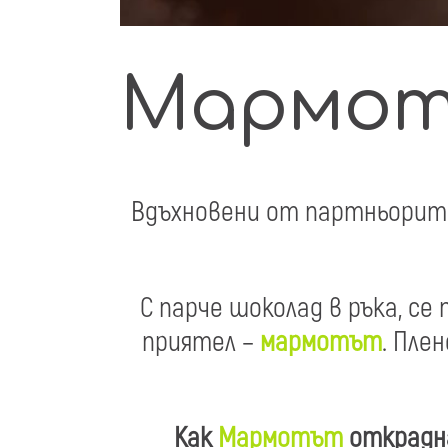
Мармот 
Вдъхновени от партньорит
С парче шоколад в ръка, с
приятел –
мармотът
. Пле
Как
Мармотът
открадна