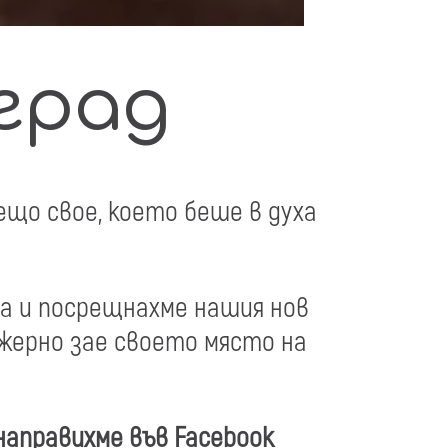
град
ещо свое, което беше в духа
та и посрещнахме нашия нов
ежерно зае своето място на
направихме във Facebook