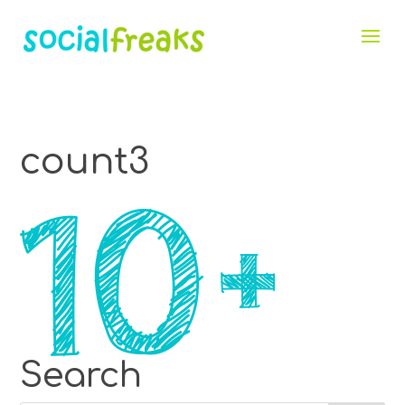
count3
Search